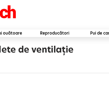
ni ouătoare
Reproducători
Pui de ca
lete de ventilație