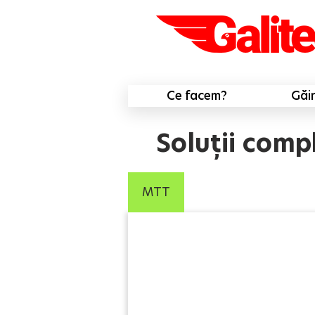
Ce facem?
Găi
Soluții comp
MTT