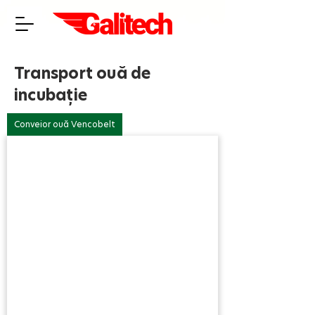
Transport ouă de
incubație
Conveior ouă Vencobelt