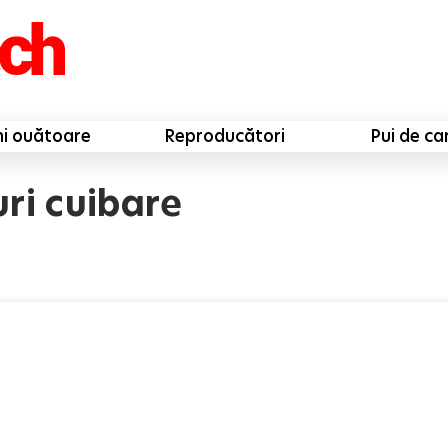
ni ouătoare
Reproducători
Pui de ca
ri cuibare